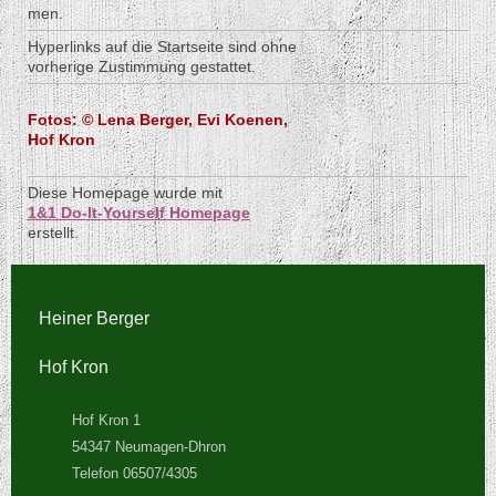
men.
Hyperlinks auf die Startseite sind ohne
vorherige Zustimmung gestattet.
Fotos: © Lena Berger, Evi Koenen,
Hof Kron
Diese Homepage wurde mit
1&1 Do-It-Yourself Homepage
erstellt.
Heiner Berger
Hof Kron
Hof Kron 1
54347 Neumagen-Dhron
Telefon 06507/4305